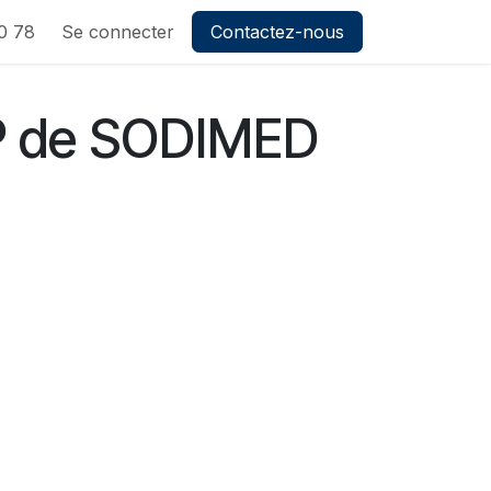
0 78
Se connecter
Contactez-nous
P de SODIMED