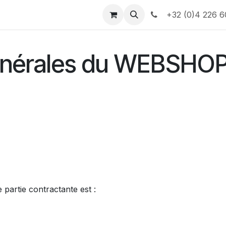
e
Contactez-nous
Informations
+32 (0)4 226 6
générales du WEBSHO
 partie contractante est :