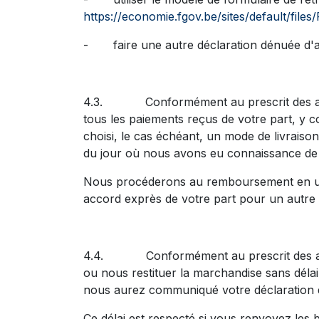
https://economie.fgov.be/sites/default/file
- faire une autre déclaration dénuée d'am
4.3. Conformément au prescrit des articl
tous les paiements reçus de votre part, y co
choisi, le cas échéant, un mode de livraison
du jour où nous avons eu connaissance de v
Nous procéderons au remboursement en utili
accord exprès de votre part pour un autre
4.4. Conformément au prescrit des article
ou nous restituer la marchandise sans délai
nous aurez communiqué votre déclaration d
Ce délai est respecté si vous renvoyez les b