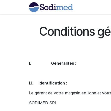
Se rendre au contenu
Home
Boutiqu
Conditions 
I.
Généralités :
I.I. Identification :
Le gérant de votre magasin en ligne et votre
SODIMED SRL