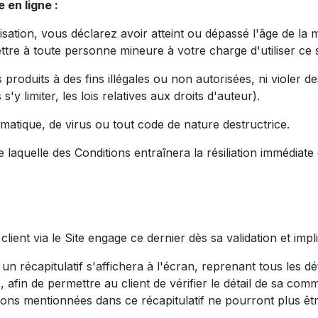
e en ligne :
isation, vous déclarez avoir atteint ou dépassé l'âge de la 
tre à toute personne mineure à votre charge d'utiliser ce s
roduits à des fins illégales ou non autorisées, ni violer des
s'y limiter, les lois relatives aux droits d'auteur).
matique, de virus ou tout code de nature destructrice.
 laquelle des Conditions entraînera la résiliation immédiate
via le Site engage ce dernier dès sa validation et impliq
capitulatif s'affichera à l'écran, reprenant tous les déta
c.), afin de permettre au client de vérifier le détail de sa c
ons mentionnées dans ce récapitulatif ne pourront plus êtr