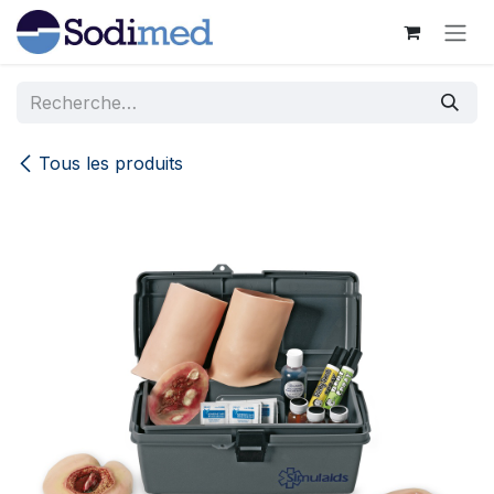
Se rendre au contenu
Tous les produits