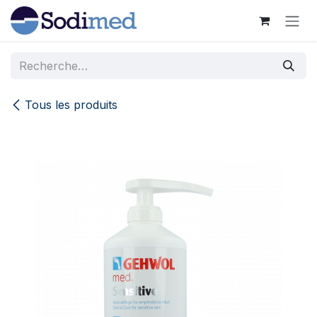
Se rendre au contenu
Tous les produits