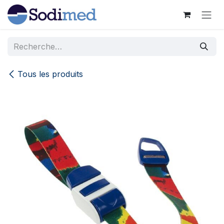
Se rendre au contenu
Tous les produits