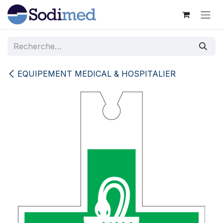
Se rendre au contenu
EQUIPEMENT MEDICAL & HOSPITALIER