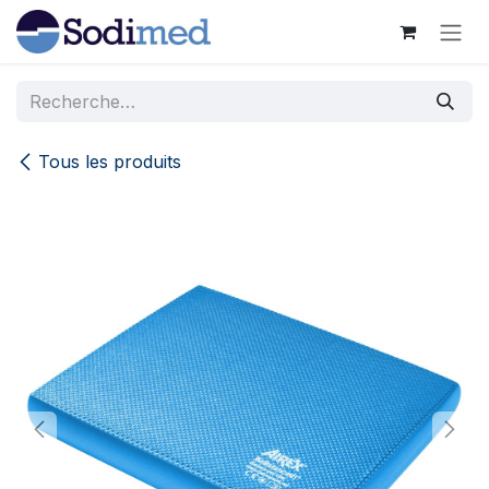
Se rendre au contenu
Tous les produits