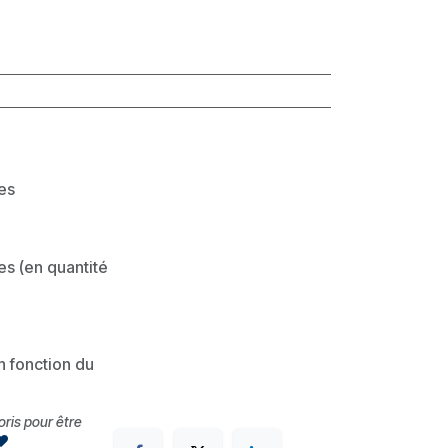
les
es (en quantité
en fonction du
voris pour être