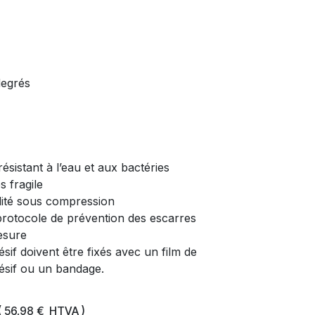
degrés
résistant à l’eau et aux bactéries
s fragile
idité sous compression
 protocole de prévention des escarres
esure
if doivent être fixés avec un film de
ésif ou un bandage.
(
56,98
€
HTVA )