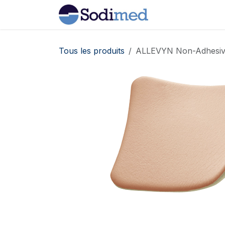
Se rendre au contenu
Home
Boutiqu
Tous les produits
ALLEVYN Non-Adhesive 