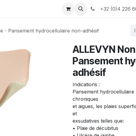
e
Contactez-nous
Informations
+32 (0)4 226 6
- Pansement hydrocellulaire non-adhésif
ALLEVYN Non-
Pansement hyd
adhésif
Indications :
Pansement hydrocellulaire 
chroniques
et aigues, les plaies superf
et
exsudatives telles que:
• Plaie de décubitus
• Ulcère de jambe