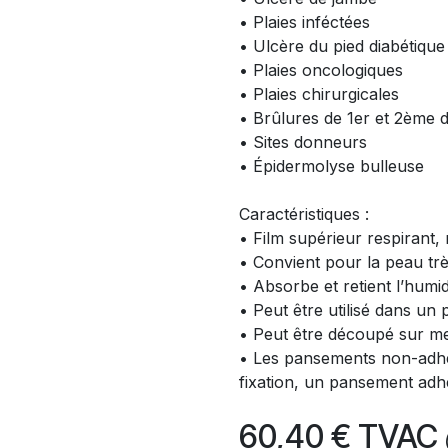
• Plaies inféctées
• Ulcère du pied diabétique
• Plaies oncologiques
• Plaies chirurgicales
• Brûlures de 1er et 2ème 
• Sites donneurs
• Épidermolyse bulleuse
Caractéristiques :
• Film supérieur respirant, 
• Convient pour la peau trè
• Absorbe et retient l’hum
• Peut être utilisé dans un
• Peut être découpé sur m
• Les pansements non-adhés
fixation, un pansement adh
60,40
€
TVAC