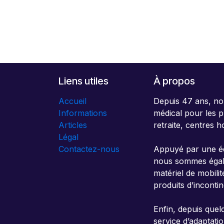
Liens utiles
À propos
Accueil
Depuis 47 ans, no
Informations
médical pour les p
Articles
retraite, centres h
Légal
Contactez-nous
Appuyé par une éq
nous sommes égalem
matériel de mobili
produits d’inconti
Enfin, depuis que
service d’adaptati