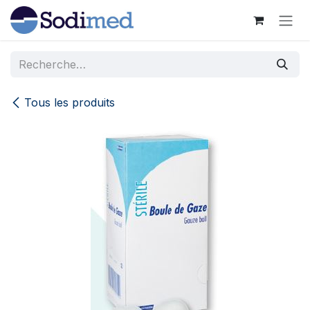
Se rendre au contenu
Tous les produits