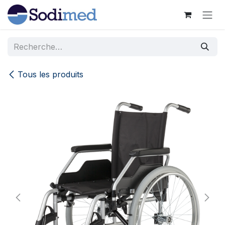
Se rendre au contenu
Tous les produits