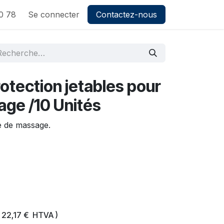
0 78
Se connecter
Contactez-nous
otection jetables pour
age /10 Unités
e de massage.
(
22,17
€
HTVA )