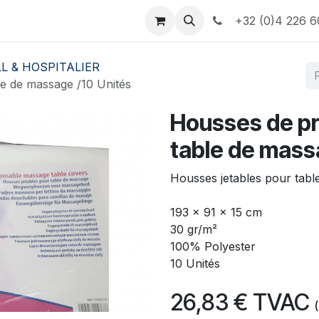
e
Contactez-nous
Informations
+32 (0)4 226 6
L & HOSPITALIER
le de massage /10 Unités
Housses de pr
table de mass
Housses jetables pour tabl
193 x 91 x 15 cm
30 gr/m²
100% Polyester
10 Unités
26,83
€
TVAC