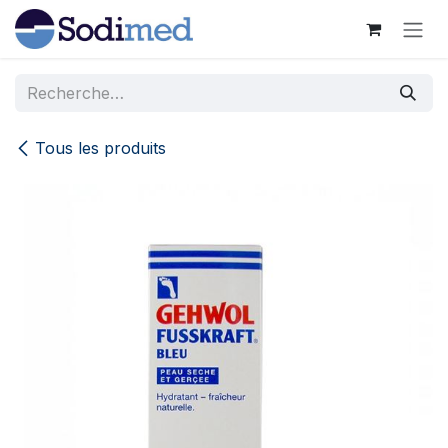
Se rendre au contenu
Tous les produits