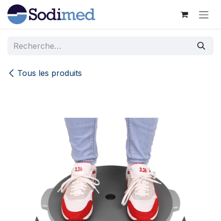
Se rendre au contenu
Tous les produits