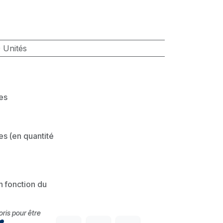
 Unités
les
es (en quantité
en fonction du
voris pour être