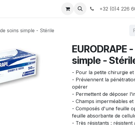
e
Contactez-nous
Informations
+32 (0)4 226 6
soins simple - Stérile
EURODRAPE - 
simple - Stéril
- Pour la petite chirurgie et
- Préviennent la pénétratio
opérer
- Permettent de déposer l'i
- Champs imperméables et 
- Composés d'une feuille 
feuille absorbante de cellu
- Très résistants : résisten