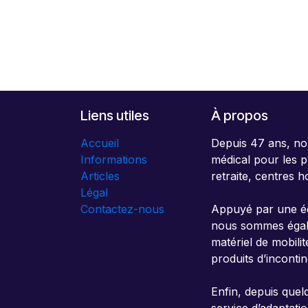
Liens utiles
À propos
Accueil
Depuis 47 ans, no
Informations
médical pour les p
Articles
retraite, centres h
Légal
Contactez-nous
Appuyé par une éq
nous sommes égalem
matériel de mobili
produits d’inconti
Enfin, depuis que