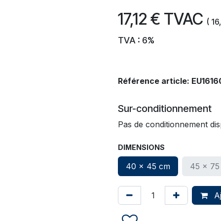
17,12
€
TVAC
(
16
TVA : 6%
Référence article:
EU1616
Sur-conditionnement
Pas de conditionnement dis
DIMENSIONS
40 x 45 cm
45 x 75
Aj