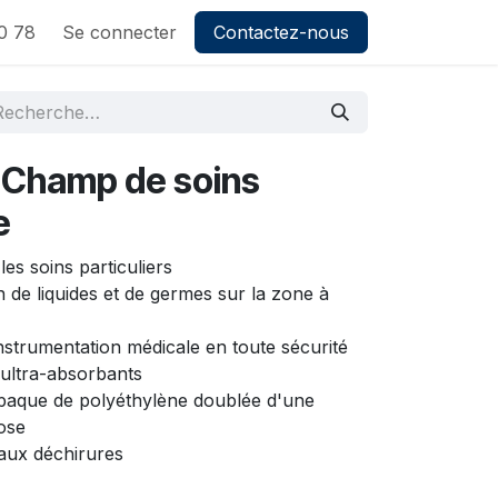
0 78
Se connecter
Contactez-nous
Champ de soins
e
 les soins particuliers
n de liquides et de germes sur la zone à
nstrumentation médicale en toute sécurité
ultra-absorbants
opaque de polyéthylène doublée d'une
lose
t aux déchirures