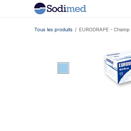
Se rendre au contenu
Home
Boutiqu
Tous les produits
EURODRAPE - Champ de 