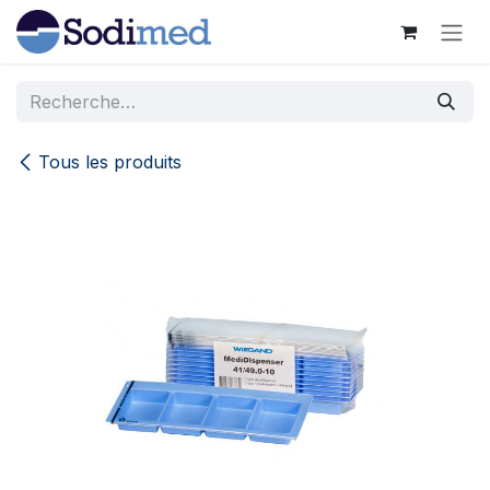
Se rendre au contenu
Tous les produits