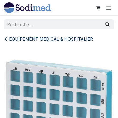
Se rendre au contenu
EQUIPEMENT MEDICAL & HOSPITALIER