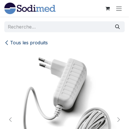
Se rendre au contenu
Tous les produits