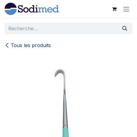
Se rendre au contenu
Tous les produits