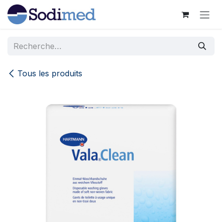
Se rendre au contenu
Tous les produits