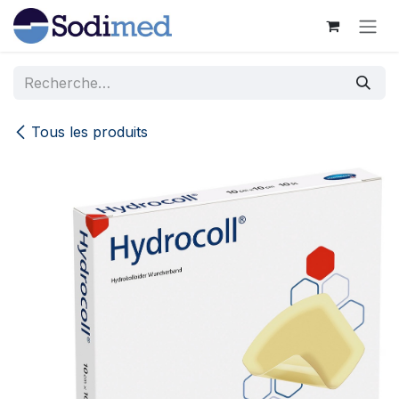
Se rendre au contenu
Tous les produits