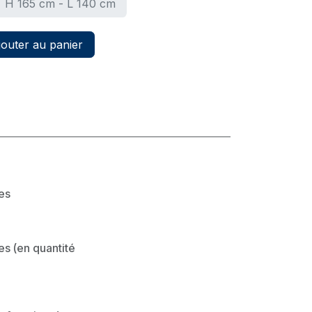
H 165 cm - L 140 cm
outer au panier
les
es (en quantité