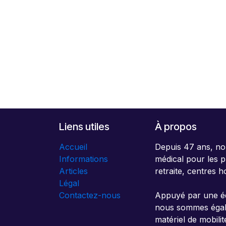
Liens utiles
À propos
Accueil
Depuis 47 ans, no
Informations
médical pour les p
Articles
retraite, centres h
Légal
Contactez-nous
Appuyé par une éq
nous sommes égalem
matériel de mobili