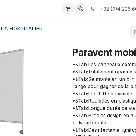
e
Contactez-nous
Informations
+32 (0)4 226 6
L & HOSPITALIER
Paravent mobi
•&Tab;Les panneaux extérie
•&Tab;Totalement opaque su
•&Tab;Se monte en un clin d
range pour gagner de la pl
•&Tab;Flexibilité maximale
•&Tab;Roulettes en plastiqu
•&Tab;Longue durée de vie
•&Tab;Profilés design en 
polycarbonate
•&Tab;Désinfectable, ignifu