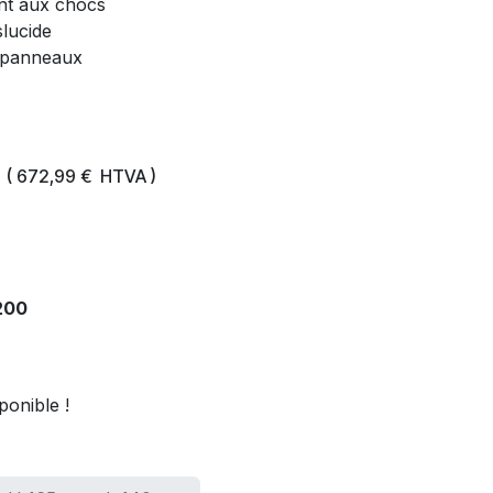
nt aux chocs
slucide
 panneaux
C
(
672,99
€
HTVA )
200
ponible !