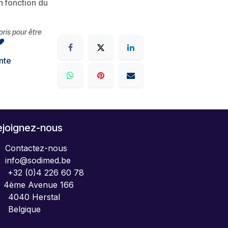
en fonction du
voris pour être
nte
ejoignez-nous
Contactez-nous
info@sodimed.be
+32 (0)4 226 60 78
4ème Avenue 166
040 Herstal
elgique