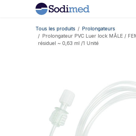
Se rendre au contenu
Home
Boutiqu
Tous les produits
Prolongateurs
Prolongateur PVC Luer lock MÂLE / FE
résiduel ~ 0,63 ml /1 Unité