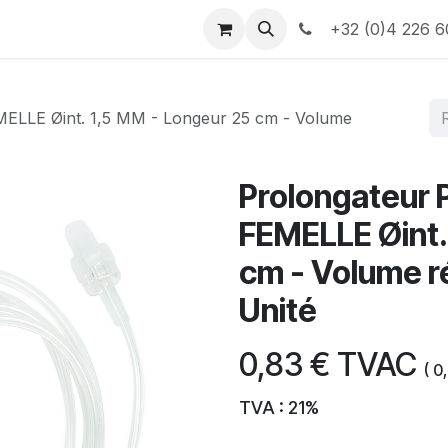
e
Contactez-nous
Informations
+32 (0)4 226 6
MELLE Øint. 1,5 MM - Longeur 25 cm - Volume
Prolongateur 
FEMELLE Øint.
cm - Volume ré
Unité
0,83
€
TVAC
(
0
TVA : 21%