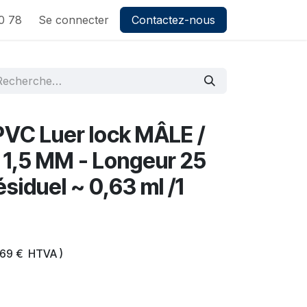
0 78
Se connecter
Contactez-nous
PVC Luer lock MÂLE /
 1,5 MM - Longeur 25
siduel ~ 0,63 ml /1
,69
€
HTVA )