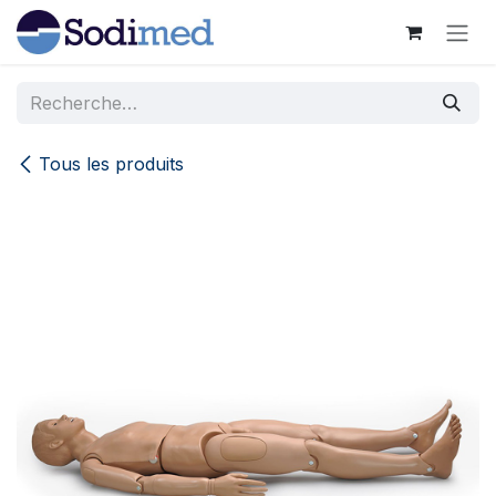
Se rendre au contenu
Tous les produits