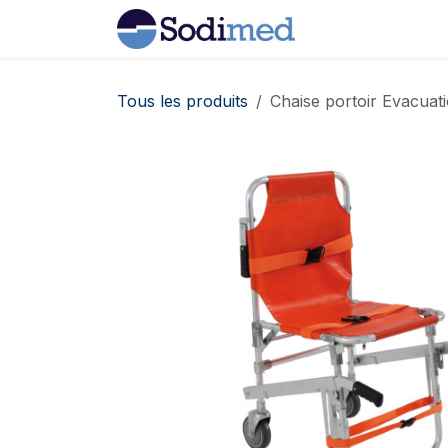
Se rendre au contenu
Home
Boutiqu
Tous les produits
Chaise portoir Evacuat