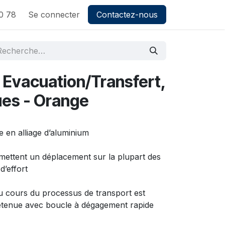
0 78
Se connecter
Contactez-nous
r Evacuation/Transfert,
ues - Orange
e en alliage d’aluminium
rmettent un déplacement sur la plupart des
’effort
au cours du processus de transport est
retenue avec boucle à dégagement rapide