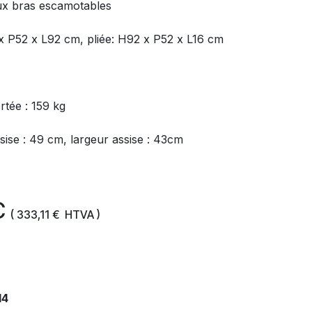
deux bras escamotables
x P52 x L92 cm, pliée: H92 x P52 x L16 cm
tée : 159 kg
sise : 49 cm, largeur assise : 43cm
C
(
333,11
€
HTVA )
14