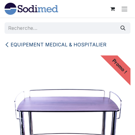
Se rendre au contenu
EQUIPEMENT MEDICAL & HOSPITALIER
Promo !