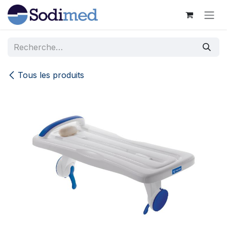
Se rendre au contenu
Tous les produits