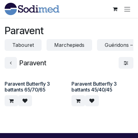
Se rendre au contenu
Paravent
Tabouret
Marchepieds
Guéridons – A
Paravent
Paravent Butterfly 3
Paravent Butterfly 3
battants 65/70/65
battants 45/40/45