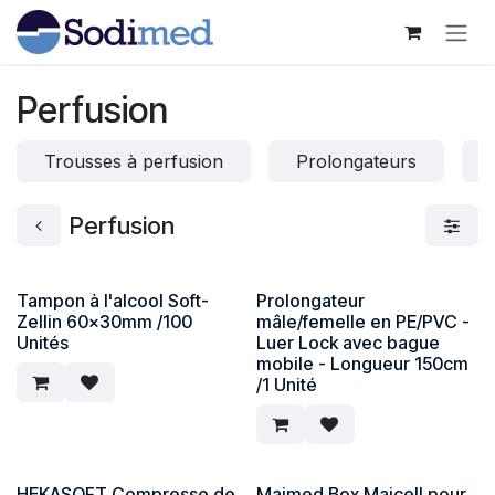
Se rendre au contenu
Perfusion
Trousses à perfusion
Prolongateurs
Perfusion
Tampon à l'alcool Soft-
Prolongateur
Zellin 60x30mm /100
mâle/femelle en PE/PVC -
Unités
Luer Lock avec bague
mobile - Longueur 150cm
/1 Unité
HEKASOFT Compresse de
Maimed Box Maicell pour