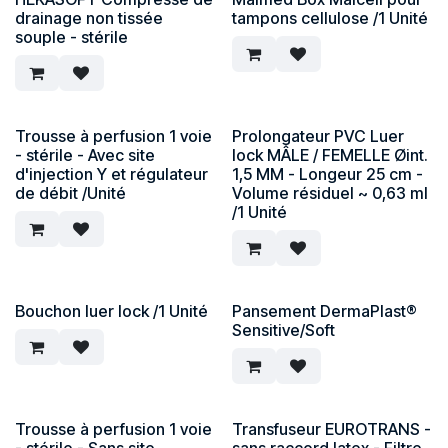
drainage non tissée
tampons cellulose /1 Unité
souple - stérile
Trousse à perfusion 1 voie
Prolongateur PVC Luer
- stérile - Avec site
lock MÂLE / FEMELLE Øint.
d'injection Y et régulateur
1,5 MM - Longeur 25 cm -
de débit /Unité
Volume résiduel ~ 0,63 ml
/1 Unité
Bouchon luer lock /1 Unité
Pansement DermaPlast®
Sensitive/Soft
Trousse à perfusion 1 voie
Transfuseur EUROTRANS -
- stérile - Sans site
sans raccord latex - Filtre