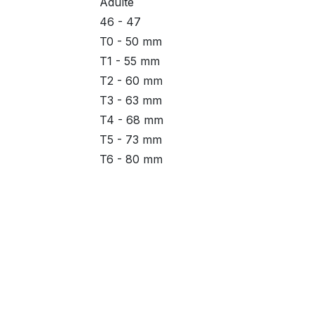
Adulte
46 - 47
T0 - 50 mm
T1 - 55 mm
T2 - 60 mm
T3 - 63 mm
T4 - 68 mm
T5 - 73 mm
T6 - 80 mm
T7 - 85 mm
T1 - 51 mm
T2 - 57 mm
T3 - 62 mm
Liens utiles
À propos
T4 - 70 mm
T5 - 74 mm
Accueil
Depuis 47 ans, no
T6 - 82 mm
Informations
médical pour les p