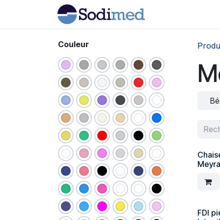
Se rendre au contenu
Home
Boutiqu
Couleur
Produ
Mo
Bé
Chais
Meyr
FDI pi