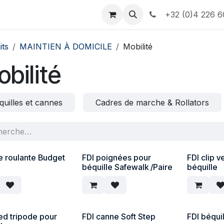
e
Contactez-nous
Informations
+32 (0)4 226 6
its
MAINTIEN À DOMICILE
Mobilité
bilité
quilles et cannes
Cadres de marche & Rollators
e roulante Budget
FDI poignées pour
FDI clip v
a
béquille Safewalk /Paire
béquille
ed tripode pour
FDI canne Soft Step
FDI béqui