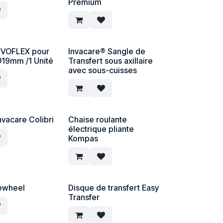
Premium
IVOFLEX pour
Invacare® Sangle de
Ø19mm /1 Unité
Transfert sous axillaire
avec sous-cuisses
nvacare Colibri
Chaise roulante
électrique pliante
Kompas
ewheel
Disque de transfert Easy
Transfer