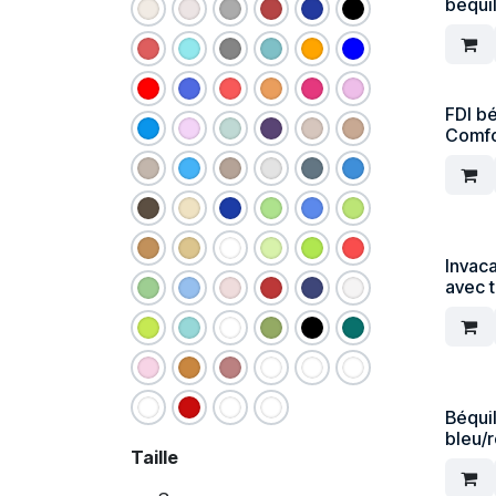
béquil
FDI b
Comfo
Invac
avec t
Béquil
bleu/
Taille