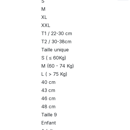
S
M
XL
XXL
T1 / 22-30 cm
T2 / 30-38cm
Taille unique
S ( ≤ 60Kg)
M (60 - 74 Kg)
L ( > 75 Kg)
40 cm
43 cm
46 cm
48 cm
Taille 9
Enfant