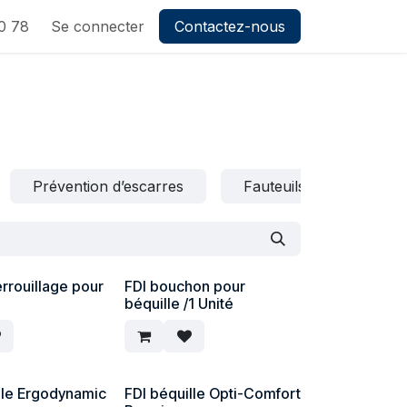
0 78
Se connecter
Contactez-nous
Prévention d’escarres
Fauteuils roulants man
errouillage pour
FDI bouchon pour
béquille /1 Unité
lle Ergodynamic
FDI béquille Opti-Comfort