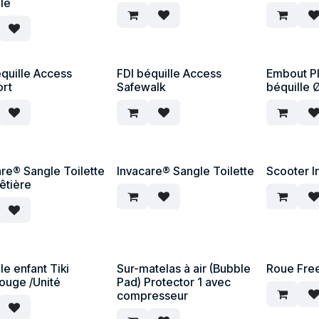
le
équille Access
FDI béquille Access
Embout P
rt
Safewalk
béquille 
are® Sangle Toilette
Invacare® Sangle Toilette
Scooter I
êtière
le enfant Tiki
Sur-matelas à air (Bubble
Roue Fre
rouge /Unité
Pad) Protector 1 avec
compresseur